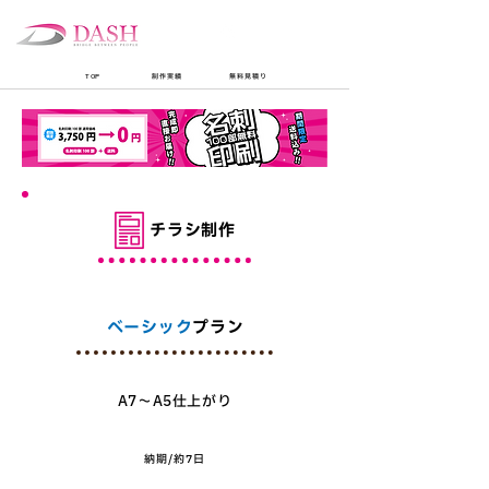
​TEL:
​平日10:00-18:00
047-712-0062
​無料見積り
TOP
​制作実績
無料見積り
チラシ制作
​ベーシック
プラン
A7～A5仕上がり
​納期/約7日