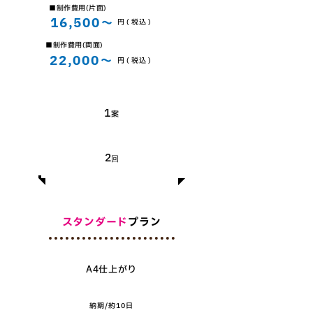
​■制作費用(片面)
16,500～
​円 ( 税込 )
​■制作費用(両面)
22,000～
​円 ( 税込 )
​提案数
​1
案
無料修正回数
​2
回
スタンダード
プラン
A4仕上がり
​納期/約10日