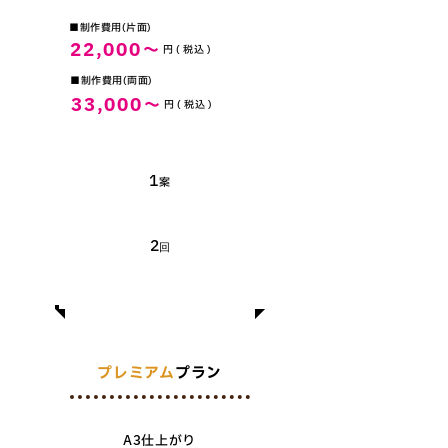
​■制作費用(片面)
22,000～
​円 ( 税込 )
​■制作費用(両面)
33,000～
​円 ( 税込 )
​提案数
​1
案
無料修正回数
​2
回
プレミアム
プラン
A3仕上がり