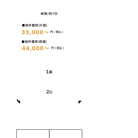
​納期/約7日
​■制作費用(片面)
33,000～
​円 ( 税込 )
​■制作費用(両面)
44,000～
​円 ( 税込 )
​提案数
​1
案
無料修正回数
​2
回
​用紙サイズ