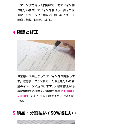
​ヒアリングで伺った内容に沿ってデザイン制
作を行います。
デザイン
を制作し、併せて簡
単なモックアップ ( 実際に印刷したイメージ
画像※無料 )も制作します。
4.
確認と修正
お客様へ出来上がったデザインをご提案しま
す。確認後、プランに沿った修正を行いご希
望のイメージに近づけます。大幅な修正が必
要な場合や追加案をご希望の場合
追加費用＋
5,000円～
いただきますので予めご了承くだ
さい。
5.
納品・分割払い ( 50％後払い )