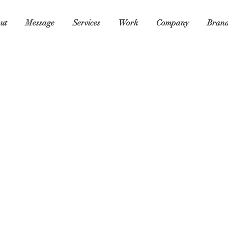
ut
Message
Services
Work
Company
Bran