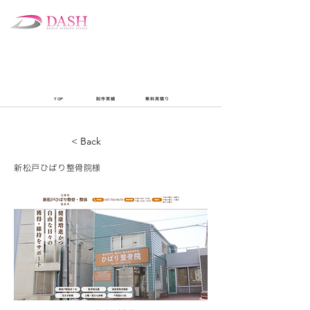
​無料見積り
​TEL:
​平日10:00-18:00
047-712-0062
TOP
制作実績
​無料見積り
< Back
新松戸ひばり整骨院様